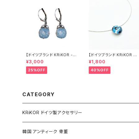
【ドイツブランド KRiKOR -
【ドイツブランド KRiKOR チョ
ピアス】ブルーオパールカラー
ーカー ネックレス - ヌーディ
¥3,000
¥1,800
乳白色 ミルキーカラー クリス
ー 】ワイヤーチョーカー アク
タル ビジュー シンプル 上品
アマリンカラー ブルー 水色
25%OFF
40%OFF
スウィング 揺れ きらきら おし
青 クリスタル ビジュー 一粒
ゃれ シルバー レバーバック ギ
石 モード シンプル ミニマル
フト ヨーロッパ 海外 インポー
おしゃれ きらきら ギフト ヨー
ト クラシカル アンティーク風
ロッパ 海外 インポート 202
2022 summer 夏 ジュエリ
春 spring
CATEGORY
ー アクセサリー
KRiKOR ドイツ製アクセサリー
ネックレス Necklace
韓国 アンティーク 骨董