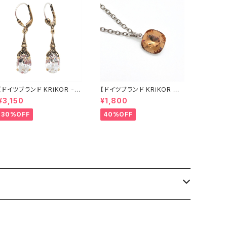
【ドイツブランド KRiKOR -ピ
【ドイツブランド KRiKOR ネ
アス 】透明 クリア クリスタル
ックレス - スクエア 】アンバ
¥3,150
¥1,800
ビジュー 華奢 おしゃれ アン
ー ブラウン クリスタル ビジュ
ティーク風 ゴールド レバーバ
ー 一粒石 モード シンプル ミ
30%OFF
40%OFF
ック ギフト ヨーロッパ 海外 イ
ニマル おしゃれ きらきら ギフ
ポート ギフト 2022 summ
ト ヨーロッパ 海外 インポート
er 夏 ジュエリー
2022 spring 春