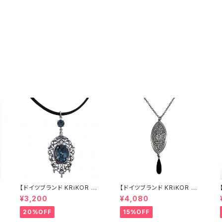
【ドイツブランド KRiKOR 紐
【ドイツブランド KRiKOR ネ
ネックレス - ゴシック 】ブルー
ックレス - ロングネックレス 】
¥3,200
¥4,080
青 クリスタル ビジュー モード
シック 上品 おしゃれ シノワズ
透かし模様 個性的 おしゃれ
リ オリエンタル 大人 ギフト ヨ
20%OFF
15%OFF
ギフト ヨーロッパ 海外 インポ
ーロッパ 海外 インポート クリ