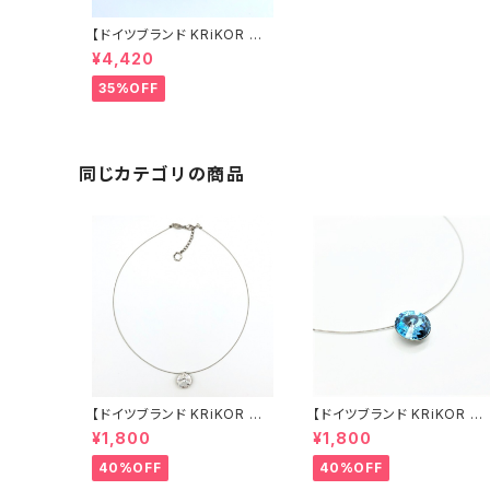
【ドイツブランド KRiKOR ネ
ックレス - パール 】パール &
¥4,420
クリスタル ビジュー モード 華
やか おしゃれ きらきら ギフト
35%OFF
ヨーロッパ 海外 インポート
パーティー 入学式 2022 春 s
pring
同じカテゴリの商品
【ドイツブランド KRiKOR チョ
【ドイツブランド KRiKOR チョ
ーカー ネックレス - ヌーディ
ーカー ネックレス - ヌーディ
¥1,800
¥1,800
ー 】ワイヤーチョーカー クリ
ー 】ワイヤーチョーカー アク
アカラー 透明 クリスタル ビジ
アマリンカラー ブルー 水色
40%OFF
40%OFF
ュー 一粒石 モード シンプル
青 クリスタル ビジュー 一粒