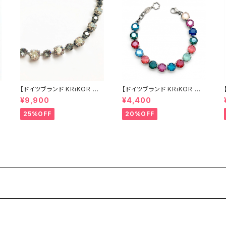
【ドイツブランド KRiKOR ネ
【ドイツブランド KRiKOR ブ
ックレス - エタニティ テニス
レスレット - カラフル 】マルチ
¥9,900
¥4,400
ネックレス 】グレー クリスタル
カラー クリスタル ビジュー モ
ビジュー モード 華やか おし
ード 華やか おしゃれ 個性的
25%OFF
20%OFF
ゃれ きらきら ギフト ヨーロッ
ギフト ヨーロッパ 海外 インポ
パ 海外 2022 冬 春 ジュエリ
ート 2022 summer 夏
ン
ー
2