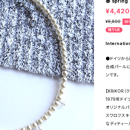
春 spring
¥4,420
¥6,800
35
残り1点
Internatio
●ドイツから
合成パールに
ンです。
【KRiKOR
1979年ド
オリジナルパ
スワロフスキ
なディティー