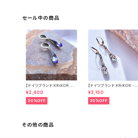
ミニマル おしゃれ きらきら ギ
石 モード シンプル ミニマル
フト ヨーロッパ 海外 インポー
おしゃれ きらきら ギフト ヨー
ト 2022 spring 春
ロッパ 海外 インポート 202
春 spring
セール中の商品
【ドイツブランド KRiKOR ク
【ドイツブランド KRiKOR -
リコア - ピアス 】 パープル ブ
ピアス 】透明 クリア クリスタ
¥2,400
¥3,150
ルー クリスタル シンプル しず
ル ビジュー 華奢 おしゃれ ア
く ビジュースウィング おしゃ
ンティーク風 ゴールド ギフト
20%OFF
30%OFF
れ シルバー レバーバック ギフ
ヨーロッパ 高級感 海外 イン
ト ヨーロッパ 海外 輸入 イン
ポート 2022 summer 夏 ジ
ポート 2022 summer 夏 ジ
ュエリー 華やか
ュエリー
その他の商品