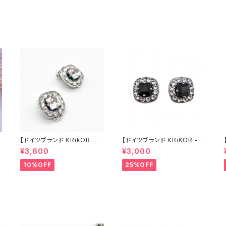
ート 2022 winter 冬 spring
スマス 2022 winter 冬 spri
春
ng 春 ジュエリー
2
【ドイツブランド KRikOR イ
【ドイツブランド KRiKOR -
ヤリング - パヴェ 】クリアカラ
ピアス 】ブラック & クリア 透
¥3,600
¥3,000
ー 透明 & グレークリスタル
明 クリスタル スタッド パヴェ
ビジュー スクエア レトロ オシ
スクエア ビジュー おしゃれ
10%OFF
25%OFF
ャレ アンティーク調 華やか キ
華やか 上品 大人 シック シル
ラキラ 高級感 クラシカル ギフ
バー ピアス ギフト ヨーロッパ
ト インポート 海外 ヨーロッパ
海外 インポート クラシカル ア
2022 spring パーティー 華
ンティーク風 2022 summer
やか
夏ジュエリー アクセサリー