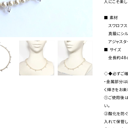
人にこそ楽し
■ 素材
スワロフス
真鍮にシルバ
アジャスタ
■ サイズ
全長約48c
◇◆必ずご
・金属部分は
く輝きをお楽
①ご使用後は
い。
②酸化を防
入れて保管し