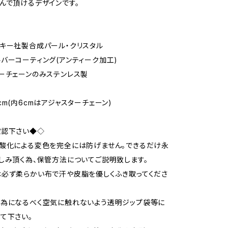
んで頂けるデザインです。
キー社製合成パール・クリスタル
ーコーティング(アンティーク加工)
ーチェーンのみステンレス製
m(内6cmはアジャスターチェーン)
確認下さい◆◇
酸化による変色を完全には防げません。できるだけ永
しみ頂く為、保管方法についてご説明致します。
必ず柔らかい布で汗や皮脂を優しくふき取ってくださ
ぐ為になるべく空気に触れないよう透明ジップ袋等に
て下さい。