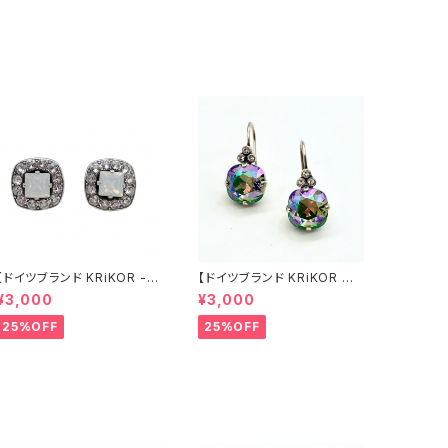
ギフト ヨーロッパ 海外 インポ
リエンタル クラシカル おしゃ
ート 2022 春 spring
れ きらきら ギフト ヨーロッパ
海外 インポート 2022 sprin
g 春
【ドイツブランド KRiKOR -
【ドイツブランド KRiKOR ピ
ピアス 】ホワイトオパールカラ
アス - オーロラ 】玉虫色 クリ
¥3,000
¥3,000
ー & クリア 透明 クリスタル
スタル レトロ ビジュー 華奢
スタッド パヴェ スクエア ビジ
おしゃれ 個性的 シック アンテ
25%OFF
25%OFF
ュー おしゃれ 華やか 上品 大
ィーク調 フックピアス ギフト
人 シック シルバー ピアス ギ
ヨーロッパ 海外 インポート
フト ヨーロッパ 海外 インポー
ギフト 華やか パーティー 和装
ト クラシカル アンティーク風
2022 spring
2022 summer 夏 ジュエリ
ー アクセサリー