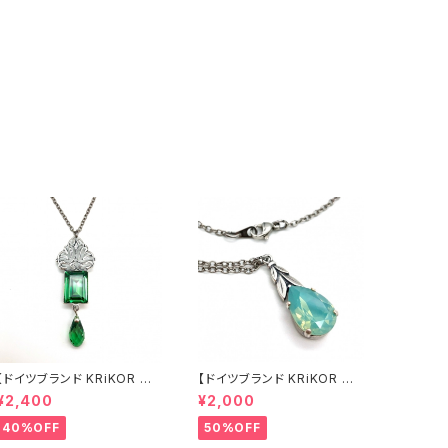
【ドイツブランド KRiKOR ネ
【ドイツブランド KRiKOR ネ
ックレス - シノワズリ 】グリー
ックレス - シノワズリ 】グリー
¥2,400
¥2,000
ン 緑 クリスタル ビジュー モ
ンオパールカラー 乳白色 ミル
ード 透かし模様 オリエンタル
キーカラー クリスタル ビジュ
40%OFF
50%OFF
クラシカル おしゃれ きらきら
ー 一粒石 モード シンプル オ