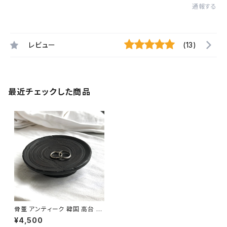
通報する
レビュー
(13)
最近チェックした商品
骨董 アンティーク 韓国 高台 高
杯 A-7
¥4,500