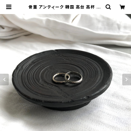
骨董 アンティーク 韓国 高台 高杯 A-
7 | yugekemu