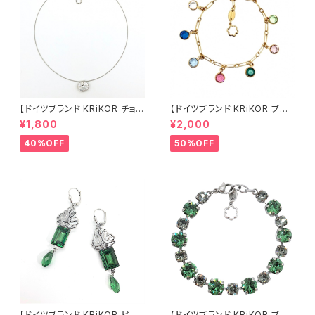
【ドイツブランド KRiKOR チョ
【ドイツブランド KRiKOR ブレ
ーカー ネックレス - ヌーディー
スレット - マルチカラー 】カラフ
¥1,800
¥2,000
】ワイヤーチョーカー クリアカラ
ル クリスタル ビジュー 華奢 ゴ
ー 透明 クリスタル ビジュー 一
ールド チェーン チャーム おしゃ
40%OFF
50%OFF
粒石 モード シンプル ミニマル
れ キャンディーカラー ギフト ヨ
おしゃれ きらきら ギフト ヨーロ
ーロッパ 海外 インポート ギフト
ッパ 海外 インポート 2022 spr
2022 summer 夏
ing 春
【ドイツブランド KRiKOR ピア
【ドイツブランド KRiKOR ブレ