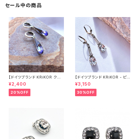
セール中の商品
【ドイツブランド KRiKOR クリ
【ドイツブランド KRiKOR - ピア
コア - ピアス 】 パープル ブルー
ス 】透明 クリア クリスタル ビジ
¥2,400
¥3,150
クリスタル シンプル しずく ビジ
ュー 華奢 おしゃれ アンティーク
ュースウィング おしゃれ シルバ
風 ゴールド ギフト ヨーロッパ
20%OFF
30%OFF
ー レバーバック ギフト ヨーロッ
高級感 海外 インポート 2022
パ 海外 輸入 インポート 2022
summer 夏 ジュエリー 華やか
summer 夏 ジュエリー