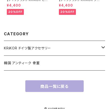
ス - シノワズリ 】グリーン 緑 ク
スレット - エタニティ 】グリーン
¥4,400
¥4,400
リスタル スクエア ビジュー おし
緑 クリスタル ビジュー シック
ゃれ ロングピアス 華やか クラ
シンプル 華やか きらきら おしゃ
20%OFF
20%OFF
シカル オリエンタル 透かし模様
れ ギフト ヨーロッパ 海外 イン
シルバー レバーバック ギフト ヨ
ポート ギフト 2022 spring 春
ーロッパ 海外 インポート 2022
CATEGORY
KRiKOR ドイツ製アクセサリー
ネックレス Necklace
韓国 アンティーク 骨董
ブレスレット Bracelet
商品一覧に戻る
ピアス Pierce
イヤリング Earring
© yugekemu