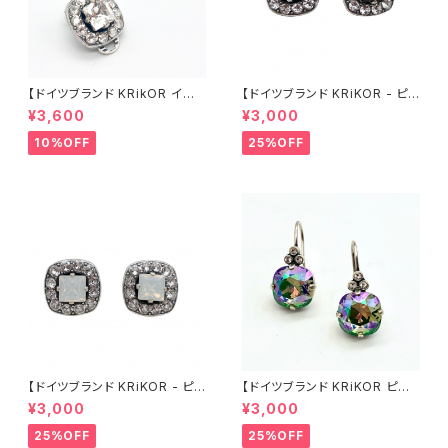
【ドイツブランド KRikOR イヤリ
【ドイツブランド KRiKOR - ピア
ング - パヴェ 】クリアカラー 透
ス 】ブラック & クリア 透明 クリ
¥3,600
¥3,000
明 & グレークリスタル ビジュー
スタル スタッド パヴェ スクエア
スクエア レトロ オシャレ アンテ
ビジュー おしゃれ 華やか 上品
10%OFF
25%OFF
ィーク調 華やか キラキラ 高級
大人 シック シルバー ピアス ギ
感 クラシカル ギフト インポート
フト ヨーロッパ 海外 インポート
海外 ヨーロッパ 2022 spring
クラシカル アンティーク風 202
パーティー 華やか
2 summer 夏ジュエリー アク
セサリー
【ドイツブランド KRiKOR - ピア
【ドイツブランド KRiKOR ピア
ス 】ホワイトオパールカラー &
ス - オーロラ 】玉虫色 クリスタ
¥3,000
¥3,000
クリア 透明 クリスタル スタッド
ル レトロ ビジュー 華奢 おしゃ
パヴェ スクエア ビジュー おしゃ
れ 個性的 シック アンティーク
25%OFF
25%OFF
れ 華やか 上品 大人 シック シル
調 フックピアス ギフト ヨーロッ