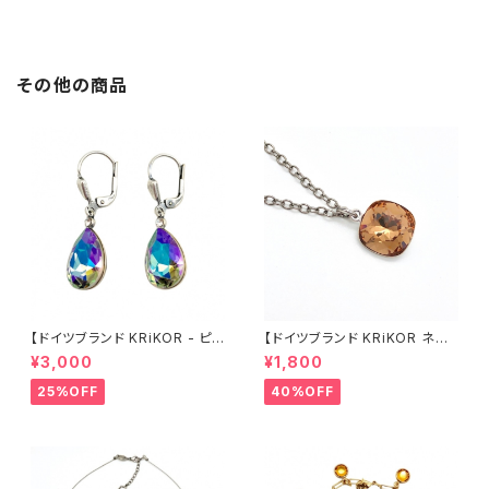
バー ピアス ギフト ヨーロッパ
パ 海外 インポート ギフト 華や
海外 インポート クラシカル アン
か パーティー 和装 2022 sprin
ティーク風 2022 summer 夏
g
ジュエリー アクセサリー
その他の商品
【ドイツブランド KRiKOR - ピア
【ドイツブランド KRiKOR ネッ
ス 】オーロラ 七色 クリスタル 雫
クレス - スクエア 】アンバー ブ
¥3,000
¥1,800
型 ティアドロップ ビジュー 一粒
ラウン クリスタル ビジュー 一粒
石 シンプル スウィング 揺れ 個
石 モード シンプル ミニマル お
25%OFF
40%OFF
性的 きらきら おしゃれ シルバー
しゃれ きらきら ギフト ヨーロッ
レバーバック ギフト ヨーロッパ
パ 海外 インポート 2022 sprin
海外 インポート クラシカル 20
g 春
22 summer 夏 ジュエリー ア
クセサリー