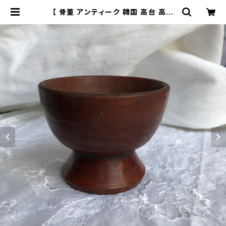
【 骨董 アンティーク 韓国 高台 高杯
A-9 】韓国骨董 韓国アンティーク イ
ンテリア | yugekemu