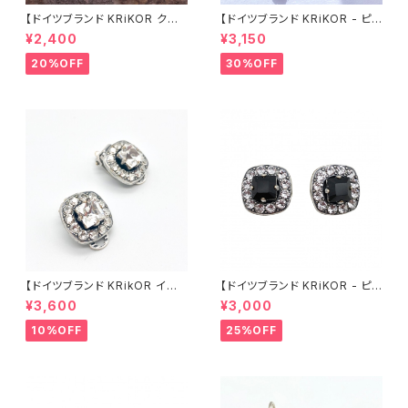
【ドイツブランド KRiKOR クリ
【ドイツブランド KRiKOR - ピア
コア - ピアス 】 パープル ブルー
ス 】透明 クリア クリスタル ビジ
¥2,400
¥3,150
クリスタル シンプル しずく ビジ
ュー 華奢 おしゃれ アンティーク
ュースウィング おしゃれ シルバ
風 ゴールド ギフト ヨーロッパ
20%OFF
30%OFF
ー レバーバック ギフト ヨーロッ
高級感 海外 インポート 2022
パ 海外 輸入 インポート 2022
summer 夏 ジュエリー 華やか
summer 夏 ジュエリー
【ドイツブランド KRikOR イヤリ
【ドイツブランド KRiKOR - ピア
ング - パヴェ 】クリアカラー 透
ス 】ブラック & クリア 透明 クリ
¥3,600
¥3,000
明 & グレークリスタル ビジュー
スタル スタッド パヴェ スクエア
スクエア レトロ オシャレ アンテ
ビジュー おしゃれ 華やか 上品
10%OFF
25%OFF
ィーク調 華やか キラキラ 高級
大人 シック シルバー ピアス ギ
感 クラシカル ギフト インポート
フト ヨーロッパ 海外 インポート
海外 ヨーロッパ 2022 spring
クラシカル アンティーク風 202
パーティー 華やか
2 summer 夏ジュエリー アク
セサリー