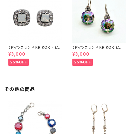
【ドイツブランド KRiKOR - ピア
【ドイツブランド KRiKOR ピア
ス 】ホワイトオパールカラー &
ス - オーロラ 】玉虫色 クリスタ
¥3,000
¥3,000
クリア 透明 クリスタル スタッド
ル レトロ ビジュー 華奢 おしゃ
パヴェ スクエア ビジュー おしゃ
れ 個性的 シック アンティーク
25%OFF
25%OFF
れ 華やか 上品 大人 シック シル
調 フックピアス ギフト ヨーロッ
バー ピアス ギフト ヨーロッパ
パ 海外 インポート ギフト 華や
海外 インポート クラシカル アン
か パーティー 和装 2022 sprin
ティーク風 2022 summer 夏
g
ジュエリー アクセサリー
その他の商品