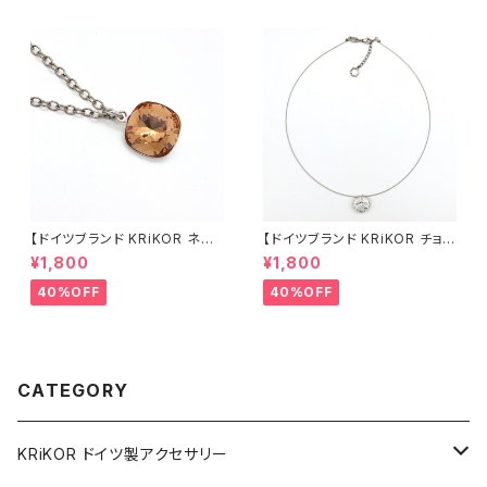
ィーク調 シルバー 華やか レバ
バー ピアス ギフト ヨーロッパ
ーバック ギフト ヨーロッパ 海外
海外 インポート クラシカル アン
インポート パーティー 華やか 2
ティーク風 2022 summer 夏
022 summer 夏
ジュエリー アクセサリー
【ドイツブランド KRiKOR ネッ
【ドイツブランド KRiKOR チョ
クレス - スクエア 】アンバー ブ
ーカー ネックレス - ヌーディー
¥1,800
¥1,800
ラウン クリスタル ビジュー 一粒
】ワイヤーチョーカー クリアカラ
石 モード シンプル ミニマル お
ー 透明 クリスタル ビジュー 一
40%OFF
40%OFF
しゃれ きらきら ギフト ヨーロッ
粒石 モード シンプル ミニマル
パ 海外 インポート 2022 sprin
おしゃれ きらきら ギフト ヨーロ
g 春
ッパ 海外 インポート 2022 spr
ing 春
CATEGORY
KRiKOR ドイツ製アクセサリー