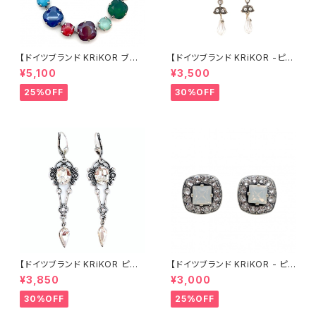
【ドイツブランド KRiKOR ブレ
【ドイツブランド KRiKOR -ピア
スレット - カラフル 】マルチカラ
ス 】ロングピアス 透明 クリア ビ
¥5,100
¥3,500
ー クリスタル ビジュー シック
ジュー ゴールド 華奢 おしゃれ
モード 華やか 大ぶり おしゃれ
アンティーク風 ギフト ヨーロッ
25%OFF
30%OFF
個性的 ギフト ヨーロッパ 海外
パ 海外 インポート ギフト クラ
インポート 2022 spring 春
シカル アンティーク風 2022 su
mmer 夏 ジュエリー アクセサ
リー 華やか
【ドイツブランド KRiKOR ピア
【ドイツブランド KRiKOR - ピア
ス - シャンデリア 】クリアカラー
ス 】ホワイトオパールカラー &
¥3,850
¥3,000
透明 クリスタル ビジューロング
クリア 透明 クリスタル スタッド
ピアス ブライダル ハイエンド 高
パヴェ スクエア ビジュー おしゃ
30%OFF
25%OFF
級感 シノワズリ おしゃれ アンテ
れ 華やか 上品 大人 シック シル